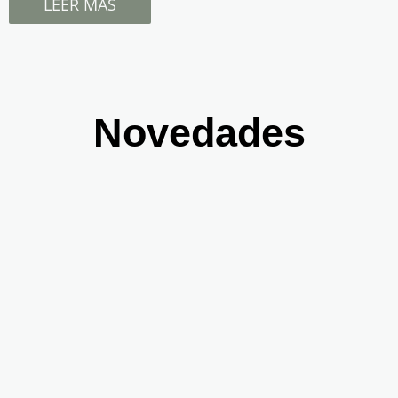
LEER MÁS
Novedades
El anti-aging ha
¿Por qué ya no
muerto.
creemos en los
Bienvenido al Pro-
tipos de piel?
Aging Inteligente.