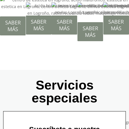
SABER
SABER
SABER
SABER
MÁS
MÁS
SABER
MÁS
MÁS
Tu tienda Online
MÁS
de Belleza
¿Nos visitas?
Servicios
Tienda Online
especiales