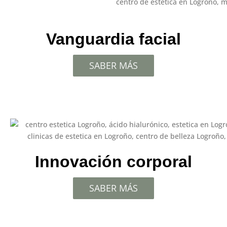
Vanguardia facial
Embellece tu vida con nuestros
SABER MÁS
tratamientos estéticos de confianza
Sumérgete en una experiencia de transformación y
rejuvenecimiento en nuestro centro de tratamientos
estéticos en Logroño. Desde faciales rejuvenecedores
hasta procedimientos corporales especializados,
nuestro equipo te guiará en un viaje hacia tu mejor
versión.
Innovación corporal
Nuestros servicios
SABER MÁS