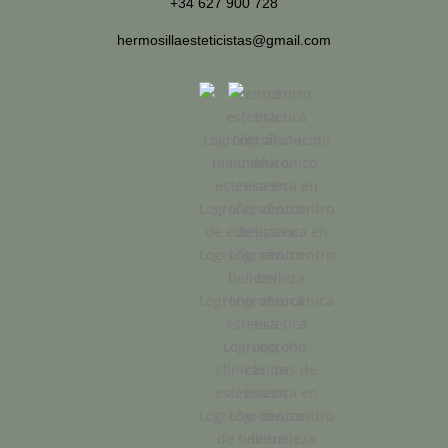
+34 627 900 728
hermosillaesteticistas@gmail.com