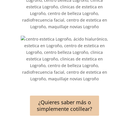
¿Quieres saber más o
simplemente cotillear?