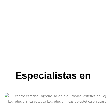
Tu centro de estética
en La Rioja y online
Apostamos por el asesoramiento pleno de estética y
cuidado para vosotros. Queremos hacerle sentir
cuidado, mimado y asesorado en todos los campos
estéticos que dominamos.
Contactar
Especialistas en