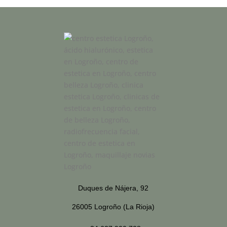
Duques de Nájera, 92
26005 Logroño (La Rioja)