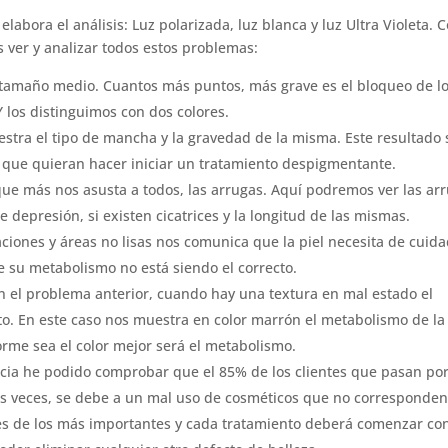
elabora el análisis: Luz polarizada, luz blanca y luz Ultra Violeta. 
 ver y analizar todos estos problemas:
l tamaño medio. Cuantos más puntos, más grave es el bloqueo de l
Y los distinguimos con dos colores.
uestra el tipo de mancha y la gravedad de la misma. Este resultado 
 que quieran hacer iniciar un tratamiento despigmentante.
que más nos asusta a todos, las arrugas. Aquí podremos ver las ar
 depresión, si existen cicatrices y la longitud de las mismas.
iones y áreas no lisas nos comunica que la piel necesita de cuid
 su metabolismo no está siendo el correcto.
n el problema anterior, cuando hay una textura en mal estado el
to. En este caso nos muestra en color marrón el metabolismo de la 
rme sea el color mejor será el metabolismo.
ncia he podido comprobar que el 85% de los clientes que pasan po
as veces, se debe a un mal uso de cosméticos que no corresponde
 es de los más importantes y cada tratamiento deberá comenzar co