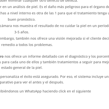
oder eliminar cualquier otro defecto de belleza.
r en un análisis de piel. Es el daño más peligroso para el órgano de
has a nivel interno es otra de las 1 para que el tratamiento tenga 
buen pronóstico.
cámara nos muestra el resultado de no cuidar la piel en un períod
3-5 años.
embargo, también nos ofrece una visión mejorada si el cliente dec
 remedio a todos los problemas.
ro
nos ofrece un informe detallado con el diagnóstico y los porcen
para cada uno de ellos y también tratamientos a seguir para mej
l estado general de la piel.
 personaliza el éxito está asegurado. Por eso, el sistema incluye un
rativo para ver el antes y el después.
cribiéndonos un WhatsApp haciendo click en el siguiente