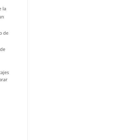
 la
un
o de
ide
tajes
orar