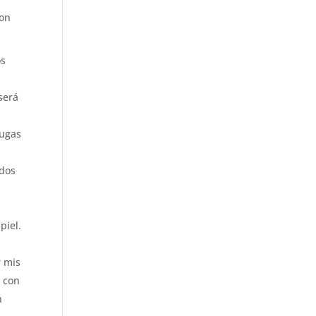
Con
os
será
rugas
ados
piel.
r mis
n con
n