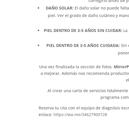
corregirlo antes de p
DAÑO SOLAR:
El daño solar no puede falta
piel. Ver el grado de daño cutáneo y manc
PIEL DENTRO DE 3-5 AÑOS SIN CUIDAR:
La 
PIEL DENTRO DE 3-5 AÑOS CUIDADA:
Sin 
poner
Una vez finalizada la sección de fotos,
MirrorP
a mejorar. Además nos recomienda productos 
e
Al crear una carta de servicios totalmente
programa compa
Reserva tu cita con el equipo de diagnósis es
enlace:
https://wa.me/34627900728