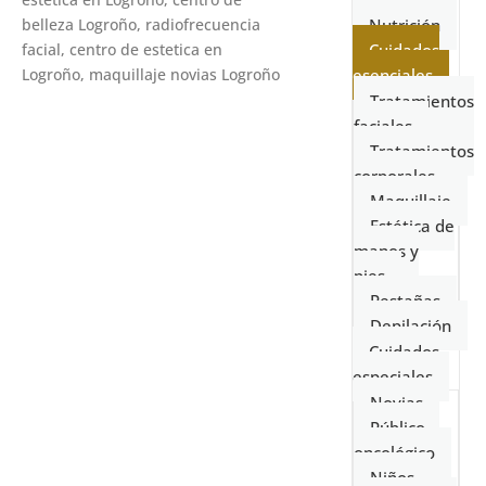
estética
Nutrición
Cuidados
esenciales
Tratamientos
faciales
Tratamientos
corporales
Maquillaje
Estética de
manos y
pies
Pestañas
Depilación
Cuidados
especiales
Novias
Público
oncológico
Niños