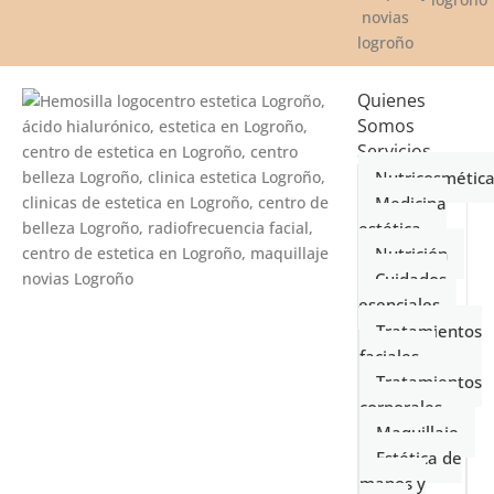
Quienes
Somos
Servicios
Nutricosmétic
Medicina
estética
Nutrición
Cuidados
esenciales
Tratamientos
faciales
Tratamientos
corporales
Maquillaje
Estética de
manos y