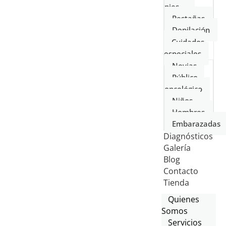
pies
Pestañas
Depilación
Cuidados
especiales
Novias
Público
oncológico
Niños
Hombres
Embarazadas
Diagnósticos
Galería
Blog
Contacto
Tienda
Quienes
Somos
Servicios