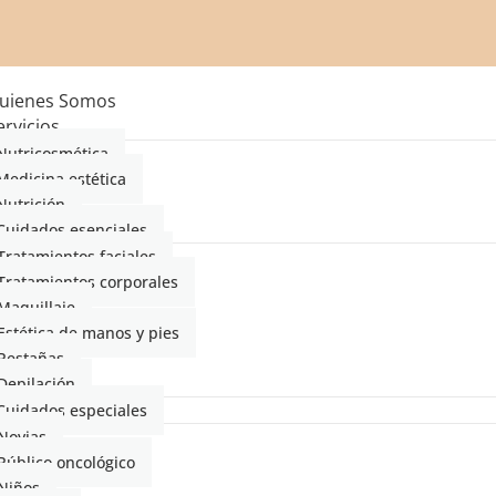
uienes Somos
ervicios
Nutricosmética
Medicina estética
Nutrición
Cuidados esenciales
Tratamientos faciales
Tratamientos corporales
Maquillaje
Estética de manos y pies
Pestañas
Depilación
Cuidados especiales
Novias
Público oncológico
Niños