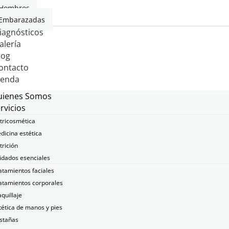
Hombres
Embarazadas
iagnósticos
alería
log
ontacto
ienda
uienes Somos
rvicios
tricosmética
dicina estética
trición
idados esenciales
atamientos faciales
atamientos corporales
quillaje
tética de manos y pies
stañas