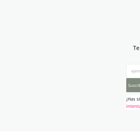
Te
Suscri
¡Has s
intent