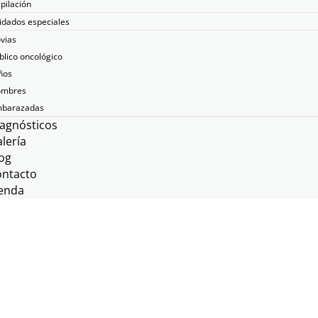
pilación
idados especiales
vias
blico oncológico
ños
mbres
barazadas
agnósticos
lería
og
ontacto
enda