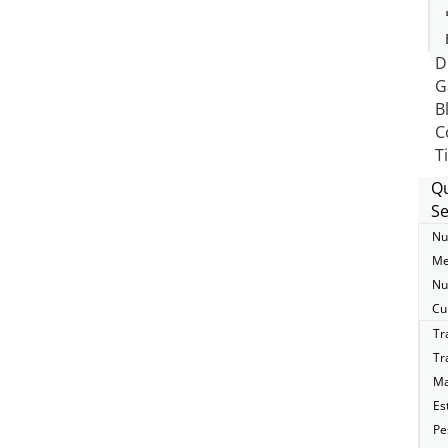
D
G
B
C
T
Q
Se
Nu
Me
Nu
Cu
Tr
Tr
Ma
Es
Pe