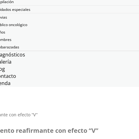
pilación
idados especiales
vias
blico oncológico
ños
mbres
barazadas
agnósticos
lería
og
ontacto
enda
iento reafirmante con efecto “V”