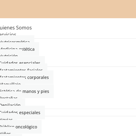
uienes Somos
ervicios
Nutricosmética
Medicina estética
Nutrición
Cuidados esenciales
Tratamientos faciales
Tratamientos corporales
Maquillaje
Estética de manos y pies
Pestañas
Depilación
Cuidados especiales
Novias
Público oncológico
Niños