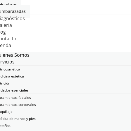
Hombres
Embarazadas
iagnósticos
alería
log
ontacto
ienda
uienes Somos
rvicios
tricosmética
dicina estética
trición
idados esenciales
atamientos faciales
atamientos corporales
quillaje
tética de manos y pies
stañas