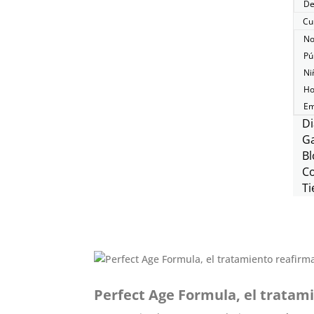
De
Cu
No
Pú
Ni
Ho
Em
Di
Ga
Bl
C
Ti
Perfect Age Formula, el tratam