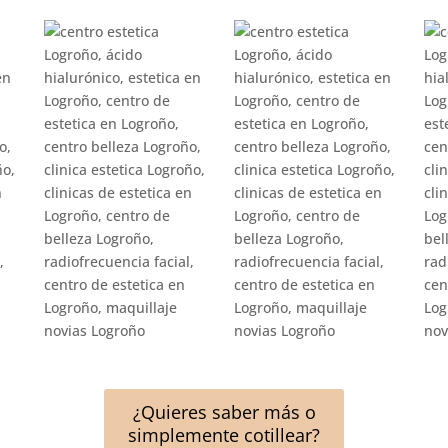
¿Quieres saber más o
simplemente cotillear?