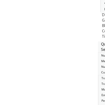
D
G
B
C
T
Q
Se
Nu
Me
Nu
Cu
Tr
Tr
Ma
Es
Pe