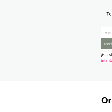
Te
Suscri
¡Has s
intent
Or