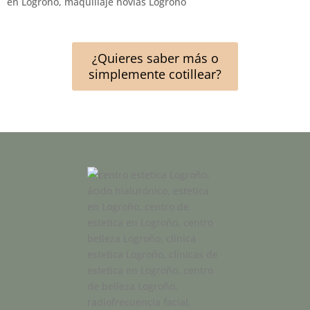
¿Quieres saber más o
simplemente cotillear?