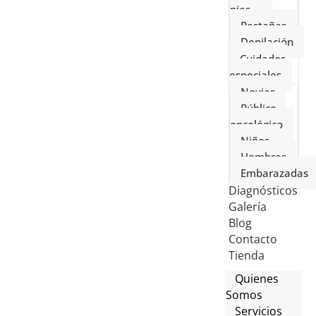
pies
Pestañas
Depilación
Cuidados
especiales
Novias
Público
oncológico
Niños
Hombres
Embarazadas
Diagnósticos
Galería
Blog
Contacto
Tienda
Quienes
Somos
Servicios