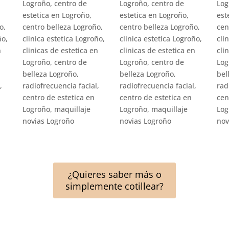
¿Quieres saber más o
simplemente cotillear?