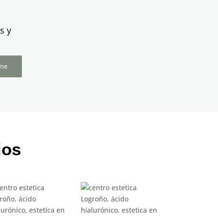
s y
rme
ios