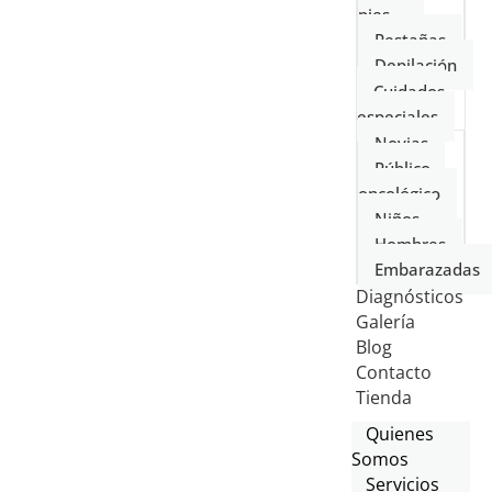
pies
Pestañas
Depilación
Cuidados
especiales
Novias
Público
oncológico
Niños
Hombres
Embarazadas
Diagnósticos
Galería
Blog
Contacto
Tienda
Quienes
Somos
Servicios