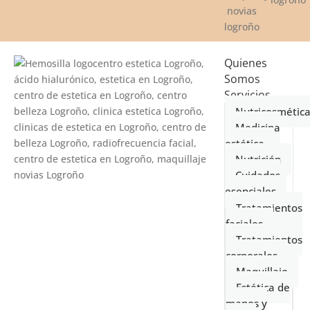
Quienes
Somos
Servicios
Nutricosmétic
Medicina
estética
Nutrición
Cuidados
esenciales
Tratamientos
faciales
Tratamientos
corporales
Maquillaje
Estética de
manos y