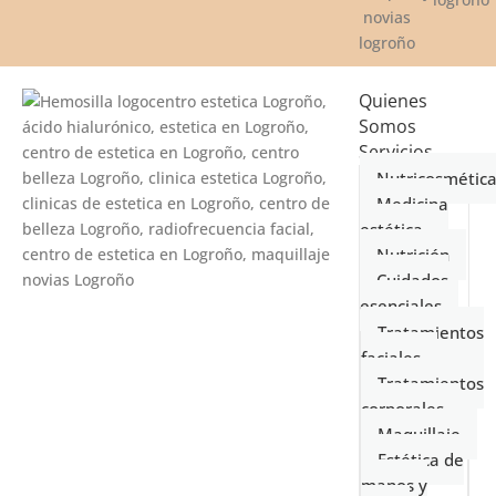
Quienes
Somos
Servicios
Nutricosmétic
Medicina
estética
Nutrición
Cuidados
esenciales
Tratamientos
faciales
Tratamientos
corporales
Maquillaje
Estética de
manos y