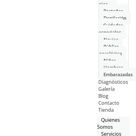
pies
Pestañas
Depilación
Cuidados
especiales
Novias
Público
oncológico
Niños
Hombres
Embarazadas
Diagnósticos
Galería
Blog
Contacto
Tienda
Quienes
Somos
Servicios