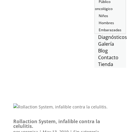
Público
oncológico
Niños
Hombres
Embarazadas
Diagnósticos
Galería
Blog
Contacto
Tienda
Rollaction System, infalible contra la
celulitis.
por
veronica
|
May 13, 2019
|
Sin categoría