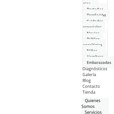
pies
Pestañas
Depilación
Cuidados
especiales
Novias
Público
oncológico
Niños
Hombres
Embarazadas
Diagnósticos
Galería
Blog
Contacto
Tienda
Quienes
Somos
Servicios