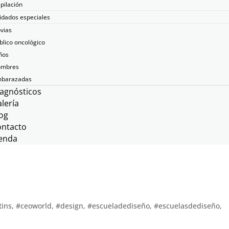
pilación
idados especiales
vias
blico oncológico
ños
mbres
barazadas
agnósticos
lería
og
ontacto
enda
tins
,
#ceoworld
,
#design
,
#escueladediseño
,
#escuelasdediseño
,