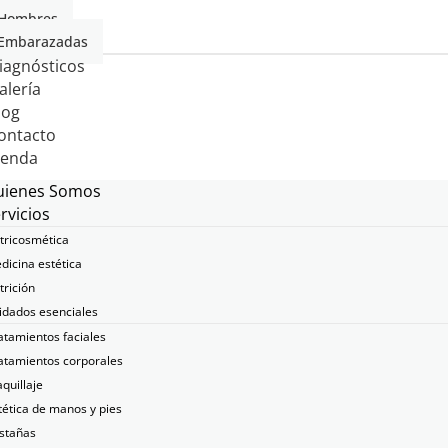
Hombres
Embarazadas
iagnósticos
alería
log
ontacto
ienda
uienes Somos
rvicios
tricosmética
dicina estética
trición
idados esenciales
atamientos faciales
atamientos corporales
quillaje
tética de manos y pies
stañas