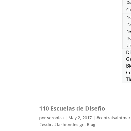
De
Cu
No
Pú
Ni
Ho
Em
Di
Ga
Bl
C
Ti
110 Escuelas de Diseño
por
veronica
|
May 2, 2017
|
#centralsaintmar
#esdir
,
#fashiondesign
,
Blog