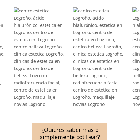
¿Quieres saber más o
simplemente cotillear?