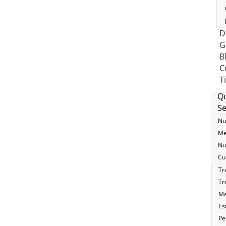
D
G
B
C
T
Q
Se
Nu
Me
Nu
Cu
Tr
Tr
Ma
Es
Pe