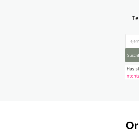
Te
Suscri
¡Has s
intent
Or