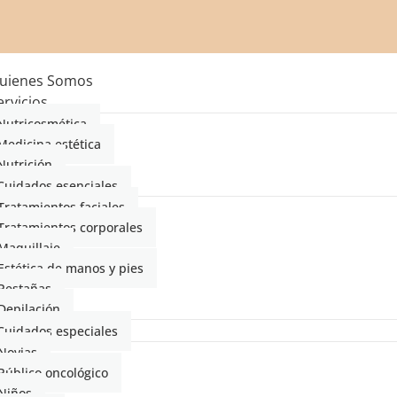
uienes Somos
ervicios
Nutricosmética
Medicina estética
Nutrición
Cuidados esenciales
Tratamientos faciales
Tratamientos corporales
Maquillaje
Estética de manos y pies
Pestañas
Depilación
Cuidados especiales
Novias
Público oncológico
Niños