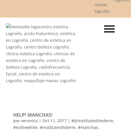
HELP! MANCHAS!
por
veronica
|
Oct 11, 2017
|
#@institutesthederm
,
#esthewhite
,
#institutesthderm
,
#manchas
,