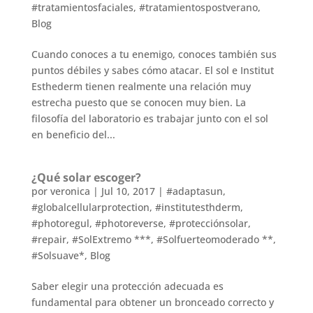
#tratamientosfaciales
,
#tratamientospostverano
,
Blog
Cuando conoces a tu enemigo, conoces también sus
puntos débiles y sabes cómo atacar. El sol e Institut
Esthederm tienen realmente una relación muy
estrecha puesto que se conocen muy bien. La
filosofía del laboratorio es trabajar junto con el sol
en beneficio del...
¿Qué solar escoger?
por
veronica
|
Jul 10, 2017
|
#adaptasun
,
#globalcellularprotection
,
#institutesthderm
,
#photoregul
,
#photoreverse
,
#protecciónsolar
,
#repair
,
#SolExtremo ***
,
#Solfuerteomoderado **
,
#Solsuave*
,
Blog
Saber elegir una protección adecuada es
fundamental para obtener un bronceado correcto y