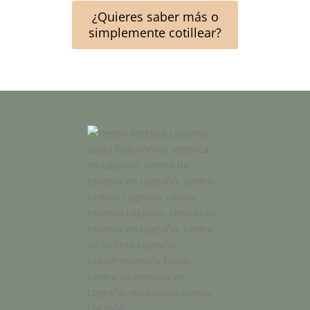
¿Quieres saber más o
simplemente cotillear?