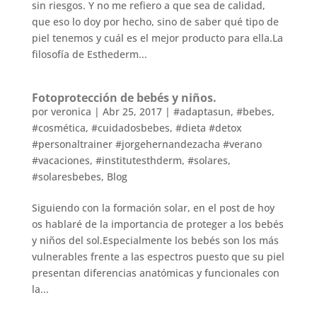
sin riesgos. Y no me refiero a que sea de calidad,
que eso lo doy por hecho, sino de saber qué tipo de
piel tenemos y cuál es el mejor producto para ella.La
filosofía de Esthederm...
Fotoprotección de bebés y niños.
por
veronica
|
Abr 25, 2017
|
#adaptasun
,
#bebes
,
#cosmética
,
#cuidadosbebes
,
#dieta #detox
#personaltrainer #jorgehernandezacha #verano
#vacaciones
,
#institutesthderm
,
#solares
,
#solaresbebes
,
Blog
Siguiendo con la formación solar, en el post de hoy
os hablaré de la importancia de proteger a los bebés
y niños del sol.Especialmente los bebés son los más
vulnerables frente a las espectros puesto que su piel
presentan diferencias anatómicas y funcionales con
la...