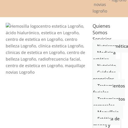
Quienes
Somos
Servicios
Nutricosmétic
Medicina
estética
Nutrición
Cuidados
esenciales
Tratamientos
faciales
Tratamientos
corporales
Maquillaje
Estética de
manos y