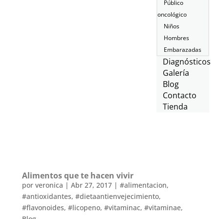
Público
oncológico
Niños
Hombres
Embarazadas
Diagnósticos
Galería
Blog
Contacto
Tienda
Alimentos que te hacen vivir
por
veronica
|
Abr 27, 2017
|
#alimentacion
,
#antioxidantes
,
#dietaantienvejecimiento
,
#flavonoides
,
#licopeno
,
#vitaminac
,
#vitaminae
,
Blog