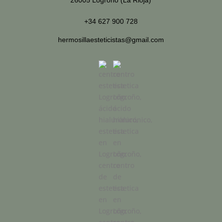
26005 Logroño (La Rioja)
+34 627 900 728
hermosillaesteticistas@gmail.com