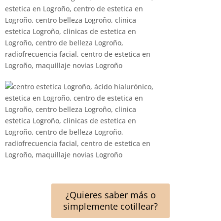
¿Quieres saber más o
simplemente cotillear?