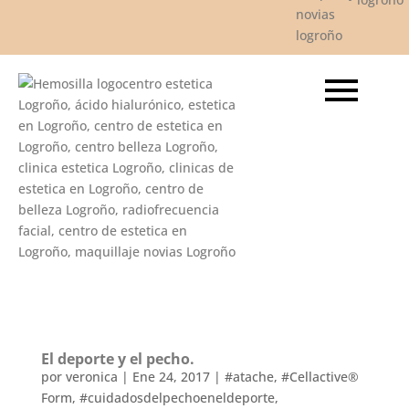
El deporte y el pecho.
por
veronica
|
Ene 24, 2017
|
#atache
,
#Cellactive®
Form
,
#cuidadosdelpechoeneldeporte
,