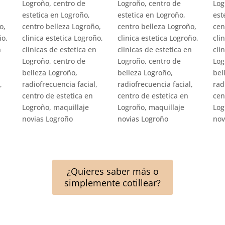
¿Quieres saber más o
simplemente cotillear?