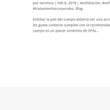
por
veronica
|
Feb 8, 2018
|
#exfoliación
,
#exf
#tratamientoscorporales
,
Blog
Exfoliar la piel del cuerpo debería ser una a
les gusta cuidarse cumplen con la recomendació
cuerpo es un placer sinónimo de SPAs...