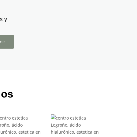
s y
rme
ios