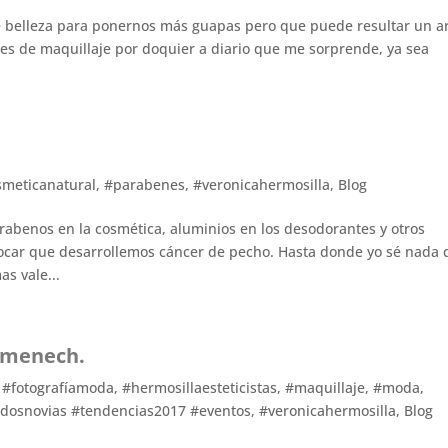
de belleza para ponernos más guapas pero que puede resultar un 
ores de maquillaje por doquier a diario que me sorprende, ya sea
smeticanatural
,
#parabenes
,
#veronicahermosilla
,
Blog
rabenos en la cosmética, aluminios en los desodorantes y otros
ar que desarrollemos cáncer de pecho. Hasta donde yo sé nada 
s vale...
Domenech.
,
#fotografíamoda
,
#hermosillaesteticistas
,
#maquillaje
,
#moda
,
tidosnovias #tendencias2017 #eventos
,
#veronicahermosilla
,
Blog