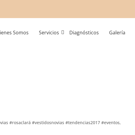
ienes Somos
Servicios
Diagnósticos
Galería
vias #rosaclará #vestidosnovias #tendencias2017 #eventos
,