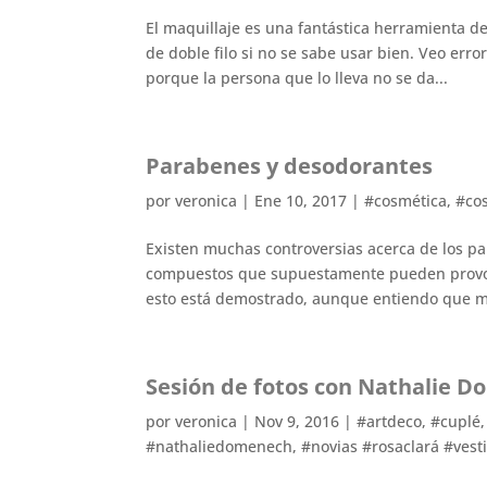
El maquillaje es una fantástica herramienta 
de doble filo si no se sabe usar bien. Veo err
porque la persona que lo lleva no se da...
Parabenes y desodorantes
por
veronica
|
Ene 10, 2017
|
#cosmética
,
#co
Existen muchas controversias acerca de los pa
compuestos que supuestamente pueden provoc
esto está demostrado, aunque entiendo que ma
Sesión de fotos con Nathalie 
por
veronica
|
Nov 9, 2016
|
#artdeco
,
#cuplé
#nathaliedomenech
,
#novias #rosaclará #ves