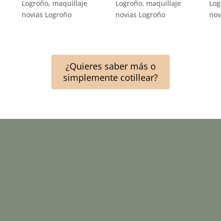
¿Quieres saber más o
simplemente cotillear?