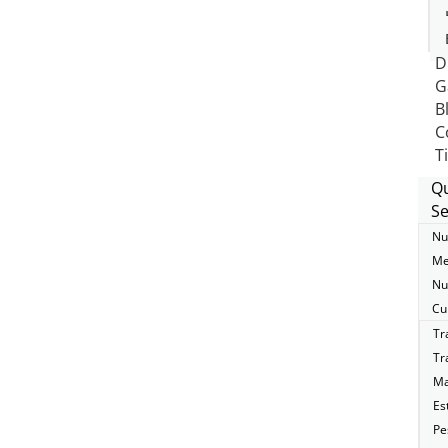
D
G
B
C
T
Q
Se
Nu
Me
Nu
Cu
Tr
Tr
Ma
Es
Pe