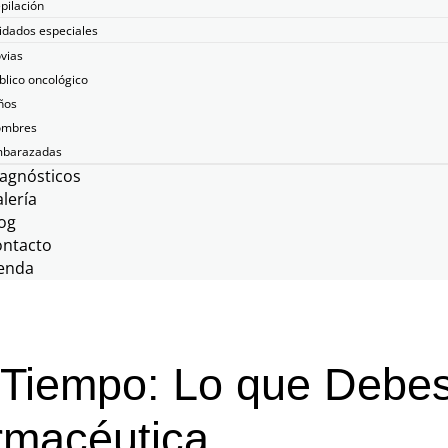
pilación
idados especiales
vias
blico oncológico
ños
mbres
barazadas
agnósticos
lería
og
ontacto
enda
 Tiempo: Lo que Debe
rmacéutica