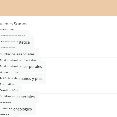
uienes Somos
ervicios
Nutricosmética
Medicina estética
Nutrición
Cuidados esenciales
Tratamientos faciales
Tratamientos corporales
Maquillaje
Estética de manos y pies
Pestañas
Depilación
Cuidados especiales
Novias
Público oncológico
Niños