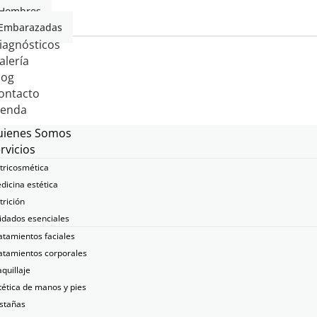
Hombres
Embarazadas
iagnósticos
alería
log
ontacto
ienda
uienes Somos
rvicios
tricosmética
dicina estética
trición
idados esenciales
atamientos faciales
atamientos corporales
quillaje
tética de manos y pies
stañas