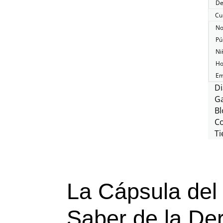
De
Cu
No
Pú
Ni
Ho
Em
Di
Ga
Bl
C
Ti
La Cápsula del
Saber de la De