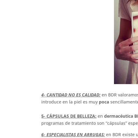
4- CANTIDAD NO ES CALIDAD:
en BDR valoramos
introduce en la piel es muy
poca
sencillamen
5- CÁPSULAS DE BELLEZA:
en
dermacéutica BDR
programas de tratamiento son “cápsulas” espe
6- ESPECIALISTAS EN ARRUGAS:
en BDR existe 