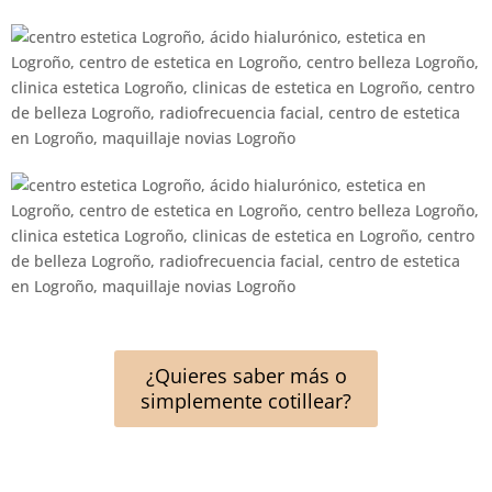
¿Quieres saber más o
simplemente cotillear?