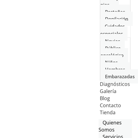
pies
Pestañas
Depilación
Cuidados
especiales
Novias
Público
oncológico
Niños
Hombres
Embarazadas
Diagnósticos
Galería
Blog
Contacto
Tienda
Quienes
Somos
Servicios