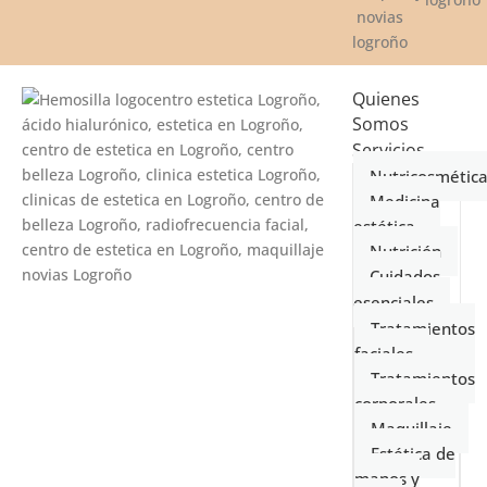
Quienes
Somos
Servicios
Nutricosmétic
Medicina
estética
Nutrición
Cuidados
esenciales
Tratamientos
faciales
Tratamientos
corporales
Maquillaje
Estética de
manos y