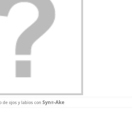
Syn
-Ake
 de ojos y labios con
®