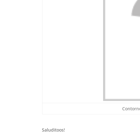
Contorno
Saluditoos!