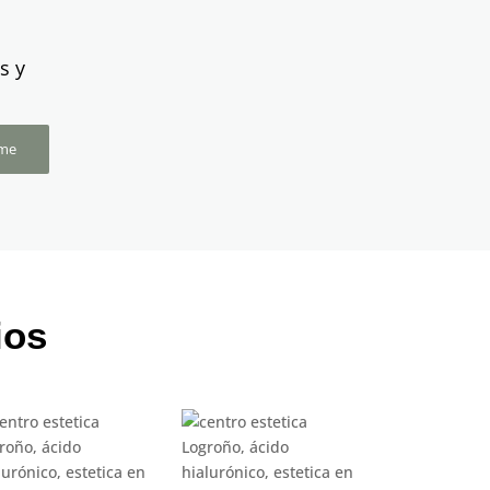
s y
rme
ios