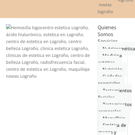
Quienes
Somos
Servicios
Nutricosmétic
Medicina
estética
Nutrición
Cuidados
esenciales
Tratamientos
faciales
Tratamientos
corporales
Maquillaje
Estética de
manos y