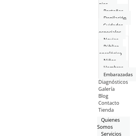
pies
Pestañas
Depilación
Cuidados
especiales
Novias
Público
oncológico
Niños
Hombres
Embarazadas
Diagnósticos
Galería
Blog
Contacto
Tienda
Quienes
Somos
Servicios