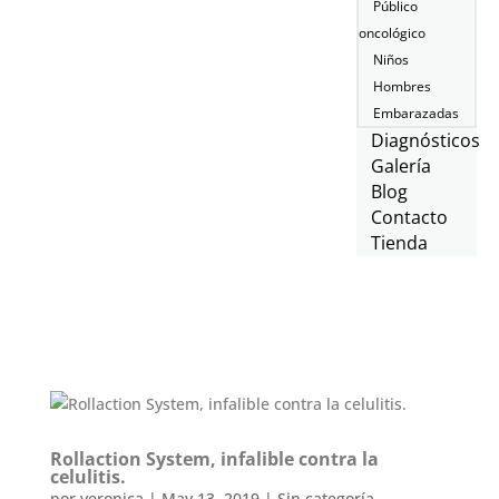
Público
oncológico
Niños
Hombres
Embarazadas
Diagnósticos
Galería
Blog
Contacto
Tienda
Rollaction System, infalible contra la
celulitis.
por
veronica
|
May 13, 2019
|
Sin categoría