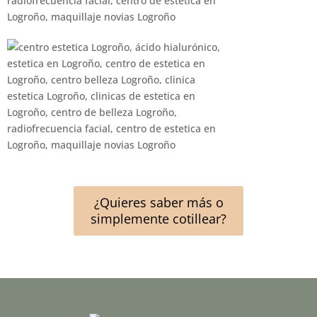
¿Quieres saber más o
simplemente cotillear?