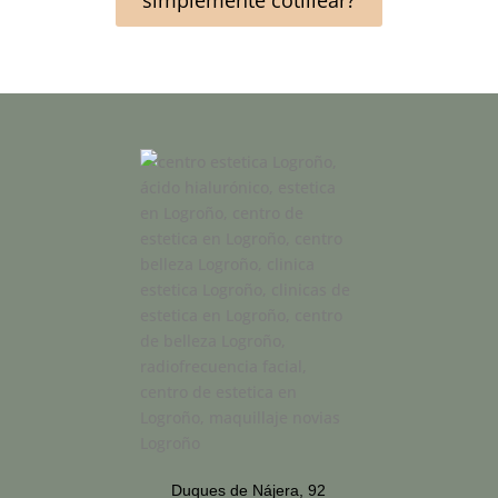
simplemente cotillear?
Duques de Nájera, 92