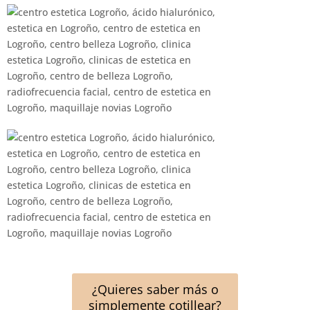
¿Quieres saber más o
simplemente cotillear?