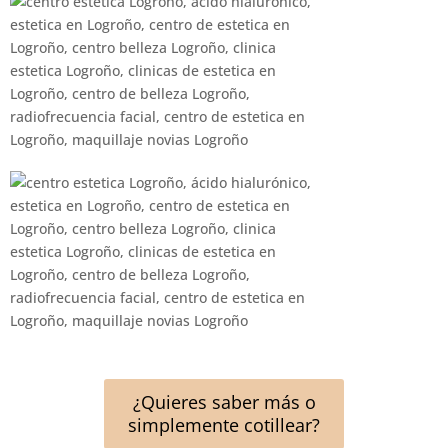
¿Quieres saber más o
simplemente cotillear?