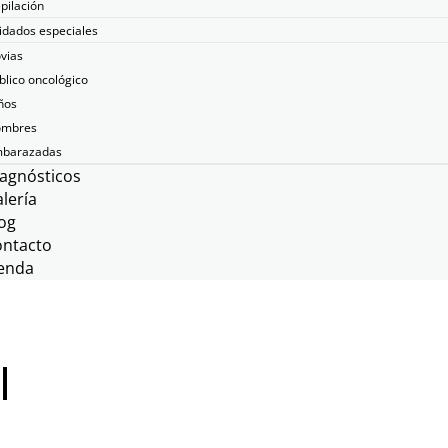
pilación
idados especiales
vias
blico oncológico
ños
mbres
barazadas
agnósticos
lería
og
ontacto
enda
l