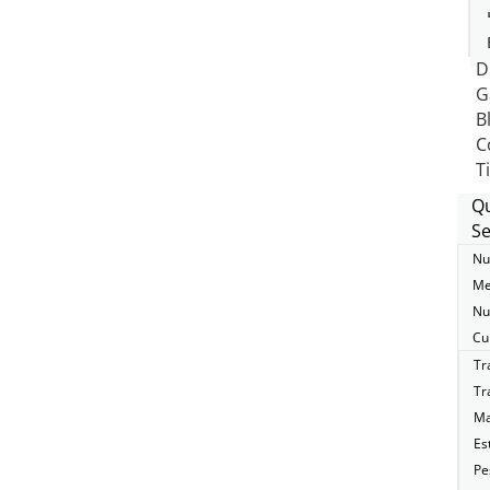
D
G
B
C
T
Q
Se
Nu
Me
Nu
Cu
Tr
Tr
Ma
Es
Pe