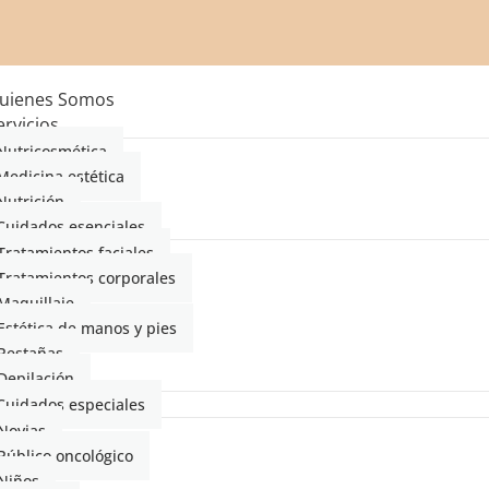
uienes Somos
ervicios
Nutricosmética
Medicina estética
Nutrición
Cuidados esenciales
Tratamientos faciales
Tratamientos corporales
Maquillaje
Estética de manos y pies
Pestañas
Depilación
Cuidados especiales
Novias
Público oncológico
Niños