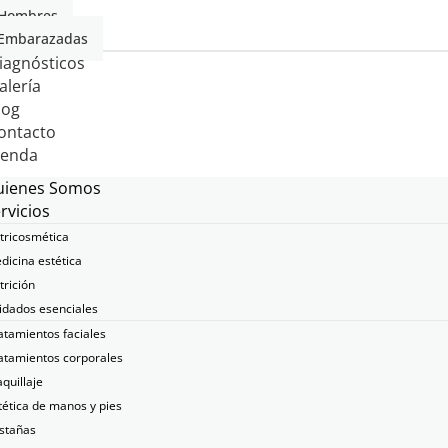
Hombres
Embarazadas
iagnósticos
alería
log
ontacto
ienda
uienes Somos
rvicios
tricosmética
dicina estética
trición
idados esenciales
atamientos faciales
atamientos corporales
quillaje
tética de manos y pies
stañas