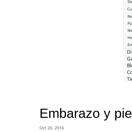
De
Cu
No
Pú
Ni
Ho
Em
Di
Ga
Bl
C
Ti
Embarazo y pie
Oct 20, 2016