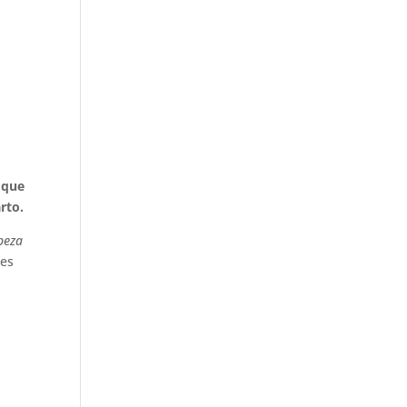
 que
rto.
beza
 es