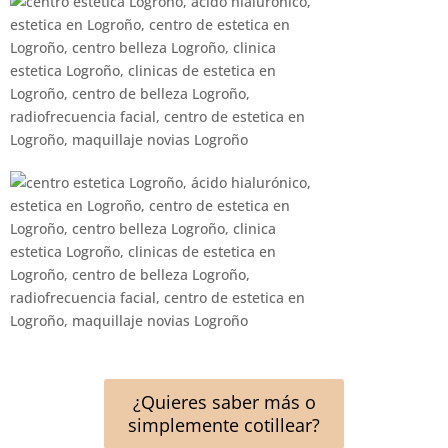
¿Quieres saber más o
simplemente cotillear?